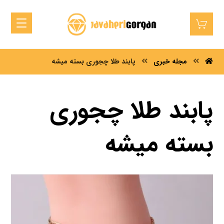
مجله خبری
پابند طلا چجوری بسته میشه
پابند طلا چجوری
بسته میشه