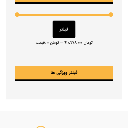
فیلتر
910,978,000 تومان
—
0 تومان
قیمت:
فیلتر ویژگی ها