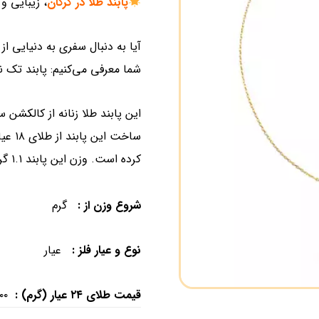
پابند طلا در گرگان
، زیبایی و
آیا به دنبال سفری به دنیایی از
شما معرفی می‌کنیم: پابند تک 
این پابند طلا زنانه از کالکشن 
ساخت 
کرده است. وزن این پابند ۱.۱ گرم بوده و دارای اجرت ۲۸% می باشد.
شروع وزن از :
گرم
نوع و عیار فلز :
عیار
قیمت طلای ۲۴ عیار (گرم) :
۰۰