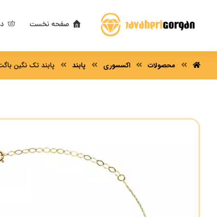
صفحه نخست
دس
محصولات
اکسسوری
پابند
پابند تک نگین باگت