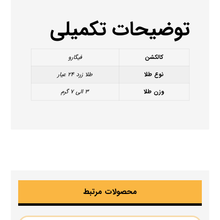
توضیحات تکمیلی
کالکشن
فیگارو
نوع طلا
طلا زرد ۲۴ عیار
وزن طلا
۳ الی ۷ گرم
محصولات مرتبط