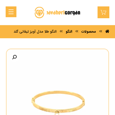
محصولات
النگو
النگو طلا مدل آویز تیفانی گلد