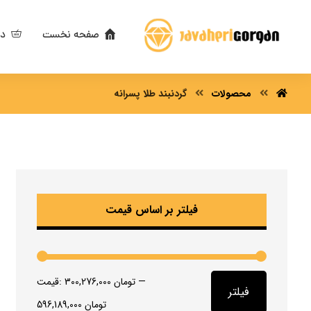
صفحه نخست
دس
محصولات
گردنبند طلا پسرانه
فیلتر بر اساس قیمت
—
300,276,000 تومان
قیمت:
فیلتر
596,189,000 تومان